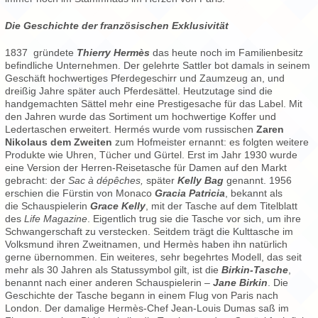
Die Geschichte der französischen Exklusivität
1837 gründete
Thierry Hermès
das heute noch im Familienbesitz
befindliche Unternehmen. Der gelehrte Sattler bot damals in seinem
Geschäft hochwertiges Pferdegeschirr und Zaumzeug an, und
dreißig Jahre später auch Pferdesättel. Heutzutage sind die
handgemachten Sättel mehr eine Prestigesache für das Label. Mit
den Jahren wurde das Sortiment um hochwertige Koffer und
Ledertaschen erweitert. Hermés wurde vom russischen
Zaren
Nikolaus dem Zweiten
zum Hofmeister ernannt: es folgten weitere
Produkte wie Uhren, Tücher und Gürtel. Erst im Jahr 1930 wurde
eine Version der Herren-Reisetasche für Damen auf den Markt
gebracht: der
Sac à dépêches,
später
Kelly Bag
genannt. 1956
erschien die Fürstin von Monaco
Gracia Patricia
, bekannt als
die Schauspielerin
Grace Kelly
, mit der Tasche auf dem Titelblatt
des
Life Magazine
. Eigentlich trug sie die Tasche vor sich, um ihre
Schwangerschaft zu verstecken. Seitdem trägt die Kulttasche im
Volksmund ihren Zweitnamen, und Hermès haben ihn natürlich
gerne übernommen. Ein weiteres, sehr begehrtes Modell, das seit
mehr als 30 Jahren als Statussymbol gilt, ist die
Birkin-Tasche
,
benannt nach einer anderen Schauspielerin –
Jane Birkin
. Die
Geschichte der Tasche begann in einem Flug von Paris nach
London. Der damalige Hermès-Chef Jean-Louis Dumas saß im