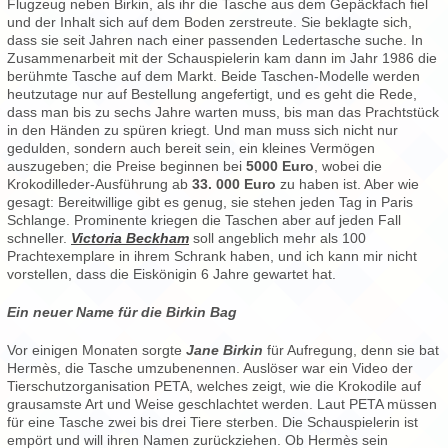
Flugzeug neben Birkin, als ihr die Tasche aus dem Gepäckfach fiel
und der Inhalt sich auf dem Boden zerstreute. Sie beklagte sich,
dass sie seit Jahren nach einer passenden Ledertasche suche. In
Zusammenarbeit mit der Schauspielerin kam dann im Jahr 1986 die
berühmte Tasche auf dem Markt. Beide Taschen-Modelle werden
heutzutage nur auf Bestellung angefertigt, und es geht die Rede,
dass man bis zu sechs Jahre warten muss, bis man das Prachtstück
in den Händen zu spüren kriegt. Und man muss sich nicht nur
gedulden, sondern auch bereit sein, ein kleines Vermögen
auszugeben; die Preise beginnen bei
5000 Euro
, wobei die
Krokodilleder-Ausführung ab
33. 000 Euro
zu haben ist. Aber wie
gesagt: Bereitwillige gibt es genug, sie stehen jeden Tag in Paris
Schlange. Prominente kriegen die Taschen aber auf jeden Fall
schneller.
Victoria Beckham
soll angeblich mehr als 100
Prachtexemplare in ihrem Schrank haben, und ich kann mir nicht
vorstellen, dass die Eiskönigin 6 Jahre gewartet hat.
Ein neuer Name für die Birkin Bag
Vor einigen Monaten sorgte
Jane Birkin
für Aufregung, denn sie bat
Hermès, die Tasche umzubenennen. Auslöser war ein Video der
Tierschutzorganisation PETA, welches zeigt, wie die Krokodile auf
grausamste Art und Weise geschlachtet werden. Laut PETA müssen
für eine Tasche zwei bis drei Tiere sterben. Die Schauspielerin ist
empört und will ihren Namen zurückziehen. Ob Hermès sein