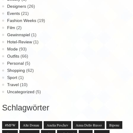
Designers
(26)
Events
(21)
Fashion Weeks
(19)
Film
(2)
Gewinnspiel
(1)
Hotel-Review
(1)
Mode
(93)
Outfits
(66)
Personal
(5)
Shopping
(62)
Sport
(1)
Travel
(10)
Uncategorized
(5)
Schlagwörter
#MFW
Alte Donau
Anelia Peschev
Anna Dello Russo
Bipone