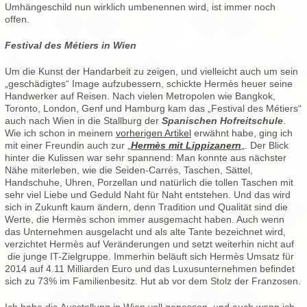
Umhängeschild nun wirklich umbenennen wird, ist immer noch
offen.
Festival des Métiers in Wien
Um die Kunst der Handarbeit zu zeigen, und vielleicht auch um sein
„geschädigtes“ Image aufzubessern, schickte Hermès heuer seine
Handwerker auf Reisen. Nach vielen Metropolen wie Bangkok,
Toronto, London, Genf und Hamburg kam das „Festival des Métiers“
auch nach Wien in die Stallburg der
Spanischen Hofreitschule
.
Wie ich schon in meinem
vorherigen Artikel
erwähnt habe, ging ich
mit einer Freundin auch zur „
Hermès mit Lippizanern
„. Der Blick
hinter die Kulissen war sehr spannend: Man konnte aus nächster
Nähe miterleben, wie die Seiden-Carrés, Taschen, Sättel,
Handschuhe, Uhren, Porzellan und natürlich die tollen Taschen mit
sehr viel Liebe und Geduld Naht für Naht entstehen. Und das wird
sich in Zukunft kaum ändern, denn Tradition und Qualität sind die
Werte, die Hermès schon immer ausgemacht haben. Auch wenn
das Unternehmen ausgelacht und als alte Tante bezeichnet wird,
verzichtet Hermès auf Veränderungen und setzt weiterhin nicht auf
die junge IT-Zielgruppe. Immerhin beläuft sich Hermès Umsatz für
2014 auf 4.11 Milliarden Euro und das Luxusunternehmen befindet
sich zu 73% im Familienbesitz. Hut ab vor dem Stolz der Franzosen.
Ich habe die Ausstellung in Wien voll genossen, und auch wenn ich