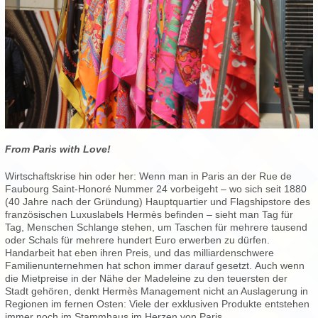
From Paris with Love!
Wirtschaftskrise hin oder her: Wenn man in Paris an der Rue de
Faubourg Saint-Honoré Nummer 24 vorbeigeht – wo sich seit 1880
(40 Jahre nach der Gründung) Hauptquartier und Flagshipstore des
französischen Luxuslabels Hermès befinden – sieht man Tag für
Tag, Menschen Schlange stehen, um Taschen für mehrere tausend
oder Schals für mehrere hundert Euro erwerben zu dürfen.
Handarbeit hat eben ihren Preis, und das milliardenschwere
Familienunternehmen hat schon immer darauf gesetzt. Auch wenn
die Mietpreise in der Nähe der Madeleine zu den teuersten der
Stadt gehören, denkt Hermès Management nicht an Auslagerung in
Regionen im fernen Osten: Viele der exklusiven Produkte entstehen
immer noch im Stammhaus im Herzen von Paris.