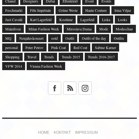
Chanel
Designers
Dubai
Elfenkleid
Event
Events
Feschmarkt
Fête Impériale
Grüne Weste
Haute Couture
Irina Vitjaz
Just Cavalli
Karl Lagerfeld
Kostüme
Lagerfeld
Liska
Looks
Malediven
Milan Fashion Week
Miroslava Duma
Mode
Modeschau
MQ
Neujahrskonzert
ootd
Outfit
Outfit of the day
Outfits
personal
Peter Petrov
Pink Coat
Red Coat
Sabine Karner
Shopping
Travel
Trends
Trends 2015
Trends 2016-2017
VFW 2014
Vienna Fashion Week
HOME
KONTAKT
IMPRESSUM