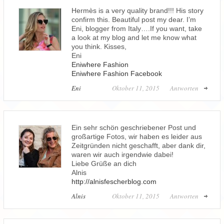
Hermès is a very quality brand!!! His story
confirm this. Beautiful post my dear. I’m
Eni, blogger from Italy….If you want, take
a look at my blog and let me know what
you think. Kisses,
Eni
Eniwhere Fashion
Eniwhere Fashion Facebook
Eni
Oktober 11, 2015
Antworten
Ein sehr schön geschriebener Post und
großartige Fotos, wir haben es leider aus
Zeitgründen nicht geschafft, aber dank dir,
waren wir auch irgendwie dabei!
Liebe Grüße an dich
Alnis
http://alnisfescherblog.com
Alnis
Oktober 11, 2015
Antworten