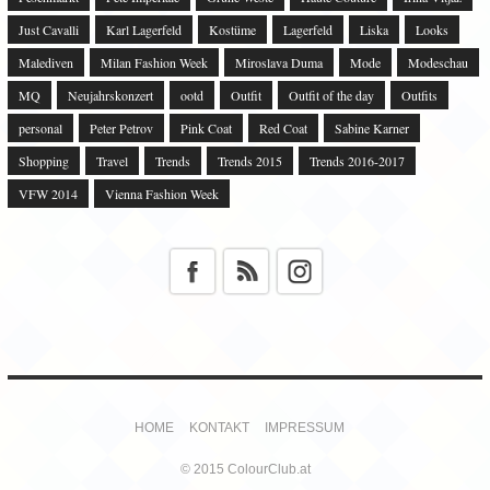
Just Cavalli
Karl Lagerfeld
Kostüme
Lagerfeld
Liska
Looks
Malediven
Milan Fashion Week
Miroslava Duma
Mode
Modeschau
MQ
Neujahrskonzert
ootd
Outfit
Outfit of the day
Outfits
personal
Peter Petrov
Pink Coat
Red Coat
Sabine Karner
Shopping
Travel
Trends
Trends 2015
Trends 2016-2017
VFW 2014
Vienna Fashion Week
HOME
KONTAKT
IMPRESSUM
© 2015 ColourClub.at