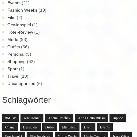
Events
(21)
Fashion Weeks
(19)
Film
(2)
Gewinnspiel
(1)
Hotel-Review
(1)
Mode
(93)
Outfits
(66)
Personal
(5)
Shopping
(62)
Sport
(1)
Travel
(10)
Uncategorized
(5)
Schlagwörter
#MFW
Alte Donau
Anelia Peschev
Anna Dello Russo
Bipone
Chanel
Designers
Dubai
Elfenkleid
Event
Events
Feschmarkt
Fête Impériale
Grüne Weste
Haute Couture
Irina Vitjaz