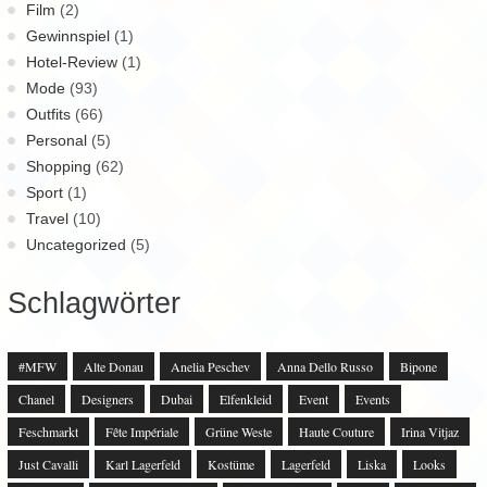
Film
(2)
Gewinnspiel
(1)
Hotel-Review
(1)
Mode
(93)
Outfits
(66)
Personal
(5)
Shopping
(62)
Sport
(1)
Travel
(10)
Uncategorized
(5)
Schlagwörter
#MFW
Alte Donau
Anelia Peschev
Anna Dello Russo
Bipone
Chanel
Designers
Dubai
Elfenkleid
Event
Events
Feschmarkt
Fête Impériale
Grüne Weste
Haute Couture
Irina Vitjaz
Just Cavalli
Karl Lagerfeld
Kostüme
Lagerfeld
Liska
Looks