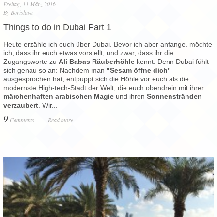
Freitag, 11 März 2016
By
Borislava
Things to do in Dubai Part 1
Heute erzähle ich euch über Dubai. Bevor ich aber anfange, möchte
ich, dass ihr euch etwas vorstellt, und zwar, dass ihr die
Zugangsworte zu
Ali Babas Räuberhöhle
kennt. Denn Dubai fühlt
sich genau so an: Nachdem man
"Sesam öffne dich"
ausgesprochen hat, entpuppt sich die Höhle vor euch als die
modernste High-tech-Stadt der Welt, die euch obendrein mit ihrer
märchenhaften arabischen Magie
und ihren
Sonnenstränden
verzaubert
. Wir...
9
Comments
Read more