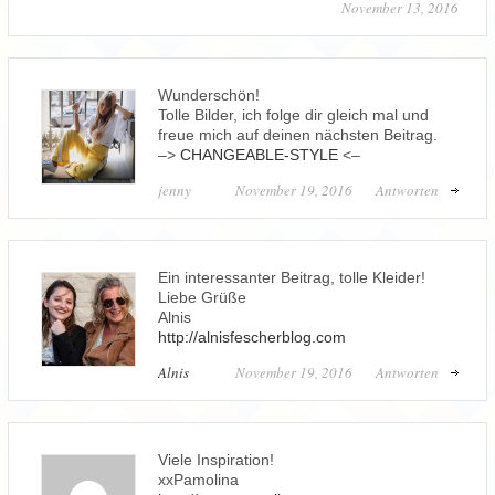
November 13, 2016
Wunderschön!
Tolle Bilder, ich folge dir gleich mal und
freue mich auf deinen nächsten Beitrag.
–>
CHANGEABLE-STYLE
<–
jenny
November 19, 2016
Antworten
Ein interessanter Beitrag, tolle Kleider!
Liebe Grüße
Alnis
http://alnisfescherblog.com
Alnis
November 19, 2016
Antworten
Viele Inspiration!
xxPamolina