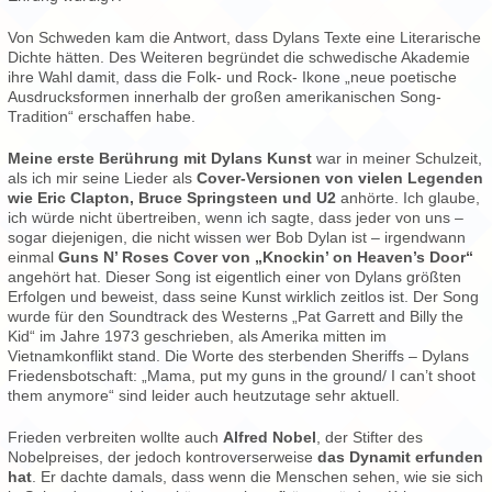
Von Schweden kam die Antwort, dass Dylans Texte eine Literarische
Dichte hätten. Des Weiteren begründet die schwedische Akademie
ihre Wahl damit, dass die Folk- und Rock- Ikone „neue poetische
Ausdrucksformen innerhalb der großen amerikanischen Song-
Tradition“ erschaffen habe.
Meine erste Berührung mit Dylans Kunst
war in meiner Schulzeit,
als ich mir seine Lieder als
Cover-Versionen von vielen Legenden
wie Eric Clapton, Bruce Springsteen und U2
anhörte. Ich glaube,
ich würde nicht übertreiben, wenn ich sagte, dass jeder von uns –
sogar diejenigen, die nicht wissen wer Bob Dylan ist – irgendwann
einmal
Guns N’ Roses Cover von „Knockin’ on Heaven’s Door“
angehört hat. Dieser Song ist eigentlich einer von Dylans größten
Erfolgen und beweist, dass seine Kunst wirklich zeitlos ist. Der Song
wurde für den Soundtrack des Westerns „Pat Garrett and Billy the
Kid“ im Jahre 1973 geschrieben, als Amerika mitten im
Vietnamkonflikt stand. Die Worte des sterbenden Sheriffs – Dylans
Friedensbotschaft: „Mama, put my guns in the ground/ I can’t shoot
them anymore“ sind leider auch heutzutage sehr aktuell.
Frieden verbreiten wollte auch
Alfred Nobel
, der Stifter des
Nobelpreises, der jedoch kontroverserweise
das Dynamit erfunden
hat
. Er dachte damals, dass wenn die Menschen sehen, wie sie sich