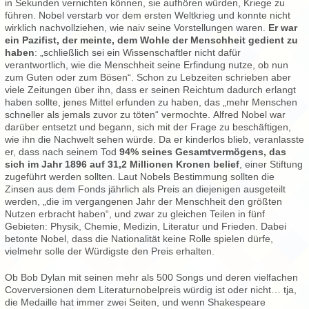
in Sekunden vernichten können, sie aufhören würden, Kriege zu
führen. Nobel verstarb vor dem ersten Weltkrieg und konnte nicht
wirklich nachvollziehen, wie naiv seine Vorstellungen waren.
Er war
ein Pazifist, der meinte, dem Wohle der Menschheit gedient zu
haben
: „schließlich sei ein Wissenschaftler nicht dafür
verantwortlich, wie die Menschheit seine Erfindung nutze, ob nun
zum Guten oder zum Bösen“. Schon zu Lebzeiten schrieben aber
viele Zeitungen über ihn, dass er seinen Reichtum dadurch erlangt
haben sollte, jenes Mittel erfunden zu haben, das „mehr Menschen
schneller als jemals zuvor zu töten“ vermochte. Alfred Nobel war
darüber entsetzt und begann, sich mit der Frage zu beschäftigen,
wie ihn die Nachwelt sehen würde. Da er kinderlos blieb, veranlasste
er, dass nach seinem Tod
94% seines Gesamtvermögens, das
sich im Jahr 1896 auf 31,2 Millionen Kronen belief
, einer Stiftung
zugeführt werden sollten. Laut Nobels Bestimmung sollten die
Zinsen aus dem Fonds jährlich als Preis an diejenigen ausgeteilt
werden, „die im vergangenen Jahr der Menschheit den größten
Nutzen erbracht haben“, und zwar zu gleichen Teilen in fünf
Gebieten: Physik, Chemie, Medizin, Literatur und Frieden. Dabei
betonte Nobel, dass die Nationalität keine Rolle spielen dürfe,
vielmehr solle der Würdigste den Preis erhalten.
Ob Bob Dylan mit seinen mehr als 500 Songs und deren vielfachen
Coverversionen dem Literaturnobelpreis würdig ist oder nicht… tja,
die Medaille hat immer zwei Seiten, und wenn Shakespeare