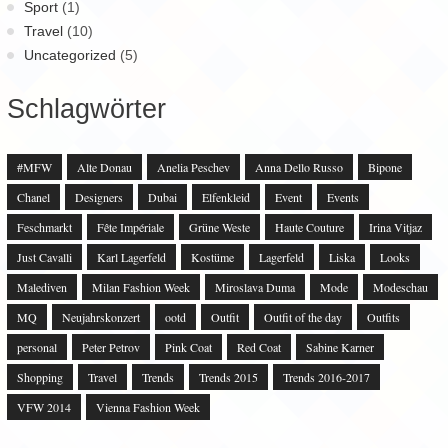
Sport
(1)
Travel
(10)
Uncategorized
(5)
Schlagwörter
#MFW
Alte Donau
Anelia Peschev
Anna Dello Russo
Bipone
Chanel
Designers
Dubai
Elfenkleid
Event
Events
Feschmarkt
Fête Impériale
Grüne Weste
Haute Couture
Irina Vitjaz
Just Cavalli
Karl Lagerfeld
Kostüme
Lagerfeld
Liska
Looks
Malediven
Milan Fashion Week
Miroslava Duma
Mode
Modeschau
MQ
Neujahrskonzert
ootd
Outfit
Outfit of the day
Outfits
personal
Peter Petrov
Pink Coat
Red Coat
Sabine Karner
Shopping
Travel
Trends
Trends 2015
Trends 2016-2017
VFW 2014
Vienna Fashion Week