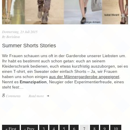
Donnerstag, 23 Juli 2015
By
Borislava
Summer Shorts Stories
Wir Frauen schauen uns oft in der Garderobe unserer Liebsten um.
Ihr habt es bestimmt auch schon getan: euch an seinem
Kleiderschrank bedienen, euch etwas kurzfristig auszuborgen, sei es
einen T-shirt, ein Sweater oder einfach Shorts – Ja, wir Frauen
haben uns schon einiges
aus der Männergarderobe angeeignet
.
Nennt es
Emanzipation
, Neugier oder Experimentierfreude, eines
steht fest:...
8
Comments
Read more
« First
‹ Prev
3
4
5
6
7
8
9
10