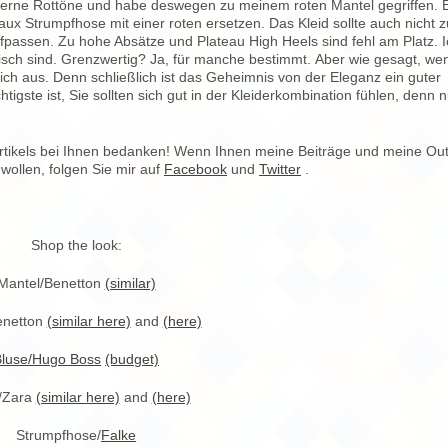
 gerne Rottöne und habe deswegen zu meinem roten Mantel gegriffen. 
ux Strumpfhose mit einer roten ersetzen. Das Kleid sollte auch nicht z
ufpassen. Zu hohe Absätze und Plateau High Heels sind fehl am Platz. 
ylisch sind. Grenzwertig? Ja, für manche bestimmt. Aber wie gesagt, we
 mich aus. Denn schließlich ist das Geheimnis von der Eleganz ein guter
te ist, Sie sollten sich gut in der Kleiderkombination fühlen, denn 
rtikels bei Ihnen bedanken! Wenn Ihnen meine Beiträge und meine Outf
wollen, folgen Sie mir auf
Facebook
und
Twitter
.
Shop the look:
Mantel/Benetton
(similar)
enetton
(similar here)
and
(here)
Bluse/Hugo Boss
(budget)
/Zara
(similar here)
and
(here)
Strumpfhose/
Falke