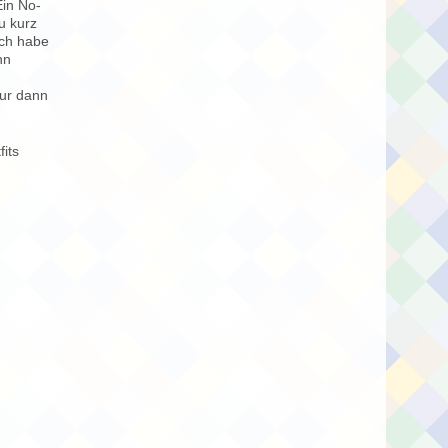
Ein No-
u kurz
Ich habe
nn
nur dann
its