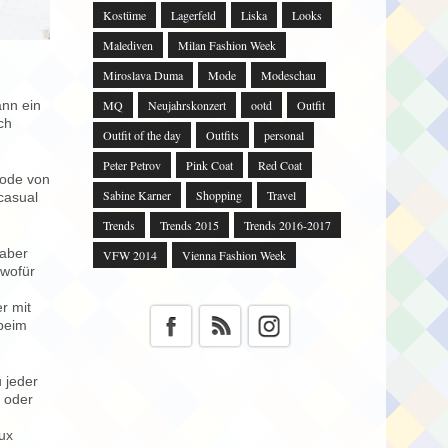
Kostüme
Lagerfeld
Liska
Looks
Malediven
Milan Fashion Week
Miroslava Duma
Mode
Modeschau
MQ
Neujahrskonzert
ootd
Outfit
ann ein
ch
Outfit of the day
Outfits
personal
Peter Petrov
Pink Coat
Red Coat
code von
Sabine Karner
Shopping
Travel
casual
Trends
Trends 2015
Trends 2016-2017
 aber
VFW 2014
Vienna Fashion Week
 wofür
r mit
 beim
 jeder
 oder
ux