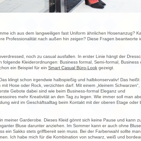
omme ich aus dem langweiligen fast Uniform ähnlichen Hosenanzug? K
re Professionalität nach außen hin zeigen? Diese Fragen beantworte i
 overdressed, noch zu casual ausfallen. In erster Linie hängt der Dress
ten folgende Kleiderordnungen: Business formal, Semi-formal, Business 
chon ein Beispiel für ein
Smart Casual Büro-Look
gezeigt.
. Das klingt schon irgendwie halbspießig und halbkonservativ! Das heißt
 mit Hose oder Rock, verzichten darf. Mit einem „kleinem Schwarzen“,
berste Gebote dabei sind wie beim Business-formal Eleganz und
cessoires mehr Kreativität an den Tag zu legen. Wie immer soll man abe
idung wird im Geschäftsalltag beim Kontakt mit der oberen Etage oder
in meiner Garderobe. Dieses Kleid gönnt sich keine Pause und kann zu
leganter Bluse darunter anziehen. Im Sommer kann er auch ohne Bluse
 ein Sakko stets griffbereit sein muss. Bei der Farbenwahl sollte man
mmen. Ich habe mich für die Kombination von schwarz, weiß und bordea