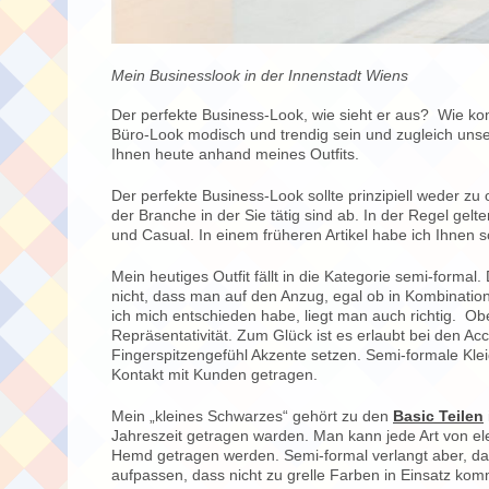
Mein Businesslook in der Innenstadt Wiens
Der perfekte Business-Look, wie sieht er aus? Wie k
Büro-Look modisch und trendig sein und zugleich unse
Ihnen heute anhand meines Outfits.
Der perfekte Business-Look sollte prinzipiell weder zu
der Branche in der Sie tätig sind ab. In der Regel gel
und Casual. In einem früheren Artikel habe ich Ihnen s
Mein heutiges Outfit fällt in die Kategorie semi-formal
nicht, dass man auf den Anzug, egal ob in Kombination
ich mich entschieden habe, liegt man auch richtig. O
Repräsentativität. Zum Glück ist es erlaubt bei den Ac
Fingerspitzengefühl Akzente setzen. Semi-formale Kle
Kontakt mit Kunden getragen.
Mein „kleines Schwarzes“ gehört zu den
Basic Teilen
Jahreszeit getragen warden. Man kann jede Art von e
Hemd getragen werden. Semi-formal verlangt aber, dass
aufpassen, dass nicht zu grelle Farben in Einsatz ko