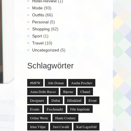
Hotel-Review
(1)
Mode
(93)
Outfits
(66)
Personal
(5)
Shopping
(62)
Sport
(1)
Travel
(10)
Uncategorized
(5)
Schlagwörter
#MFW
Alte Donau
Anelia Peschev
Anna Dello Russo
Bipone
Chanel
Designers
Dubai
Elfenkleid
Event
Events
Feschmarkt
Fête Impériale
Grüne Weste
Haute Couture
Irina Vitjaz
Just Cavalli
Karl Lagerfeld